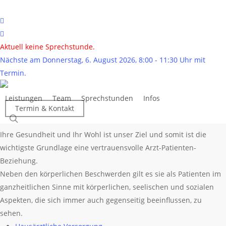
Skip
to
phone
main
email
content
Aktuell keine Sprechstunde.
Nächste am Donnerstag, 6. August 2026, 8:00 - 11:30 Uhr mit
Gesundheitsleis
Termin.
Leistungen
Team
Sprechstunden
Infos
Hausarztpraxis Dr. Juliane Doerenbecher
»
Gesundheitsleistungen
Termin & Kontakt
search
Ihre Gesundheit und Ihr Wohl ist unser Ziel und somit ist die
wichtigste Grundlage eine vertrauensvolle Arzt-Patienten-
Beziehung.
Neben den körperlichen Beschwerden gilt es sie als Patienten im
ganzheitlichen Sinne mit körperlichen, seelischen und sozialen
Aspekten, die sich immer auch gegenseitig beeinflussen, zu
sehen.